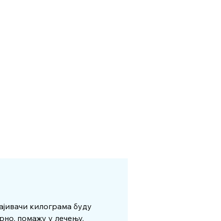
гајивачи килограма буду
рно, помажу у лечењу,