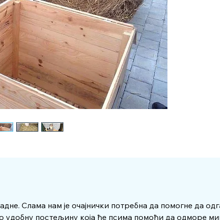
ладне. Слама нам је очајнички потребна да помогне да од
о удобну постељину која ће псима помоћи да одморе ми