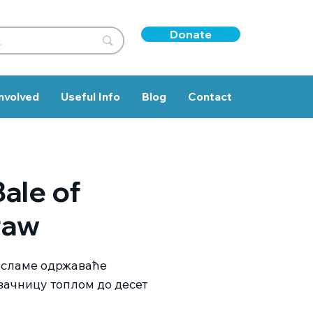
Donate
nvolved
Useful Info
Blog
Contact
Bale of
raw
 сламе одржаваће
вачницу топлом до десет