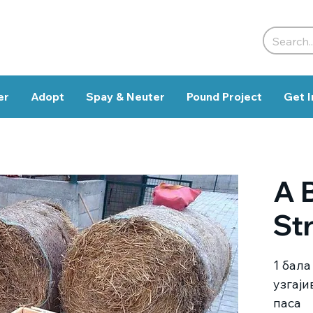
er
Adopt
Spay & Neuter
Pound Project
Get I
A 
St
1 бала
узгаји
паса