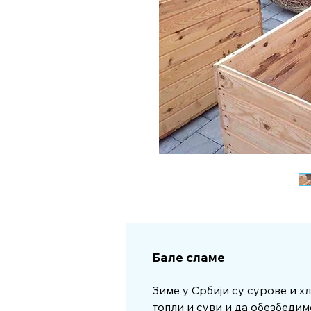
Бале сламе
Зиме у Србији су сурове и х
топли и суви и да обезбедим