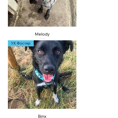
Melody
УК Фостер
Binx