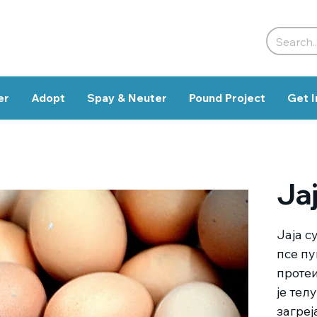
er
Adopt
Spay & Neuter
Pound Project
Get I
Ја
Јаја с
псе пу
протеи
је тел
загреј