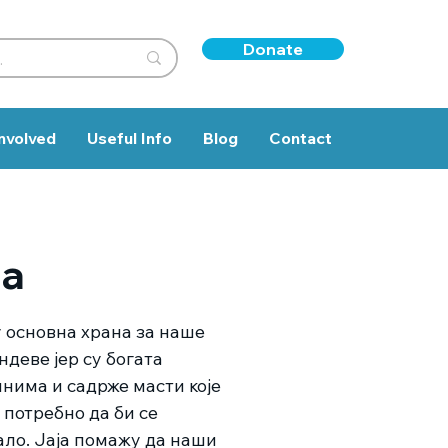
Donate
nvolved
Useful Info
Blog
Contact
ја
у основна храна за наше
ндеве јер су богата
нима и садрже масти које
у потребно да би се
ало. Јаја помажу да наши